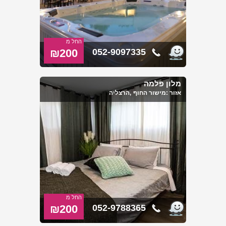
החל מ
₪200
052-9097335
מלון פלמה
אזור :
מישור החוף
,הרצליה
החל מ
₪200
052-9788365