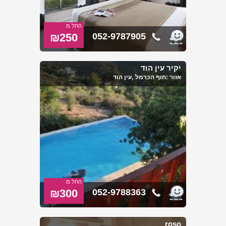
החל מ
₪250
052-9787905
יקיר עין הוד
אזור :
חוף הכרמל
,עין הוד
החל מ
₪300
052-9788363
roso