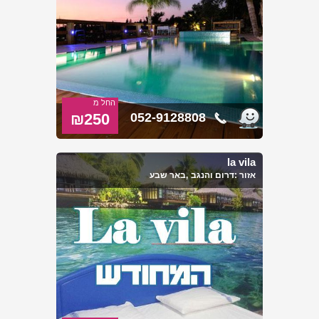
החל מ
₪250
052-9128808
la vila
אזור :
דרום והנגב
,באר שבע