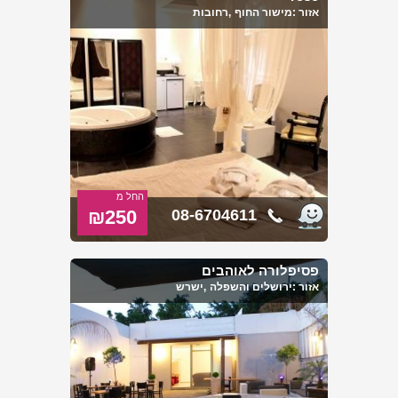
אזור :
מישור החוף
,רחובות
החל מ
₪250
08-6704611
פסיפלורה לאוהבים
אזור :
ירושלים והשפלה
,ישרש