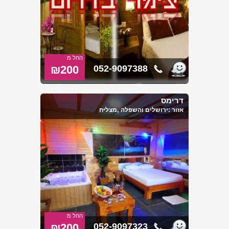
החל מ
₪200
052-9097388
דרימס
אזור :
ירושלים והשפלה
,מצליח
החל מ
₪200
052-9097323