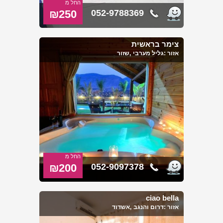
החל מ
₪250
052-9788369
צימר בראשית
אזור :
גליל מערבי
,שזור
החל מ
₪200
052-9097378
ciao bella
אזור :
דרום והנגב
,אשדוד