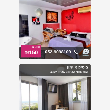
לרוב החברים או החברות דואגים לערב המושלם הזה, כך שהחתן או
לכלה לא צריכים לשבור את הראש מה לעשות והיכן, אלא להגיע כמו
מלכים למסיבת הפינוקים.
אצלנו באתרים תמצאו מגוון מקומות שמציעים לכם לחגוג את מסיבת
הרווקים. מסיבת רווקים בצפון, מסיבת רווקים במרכז, מסיבת רווקים
בדרום, מסיבת רווקים בשרון.
החל מ
₪150
052-9098109
בוטיק מיימון
אזור :
חוף הכרמל
,זכרון יעקב