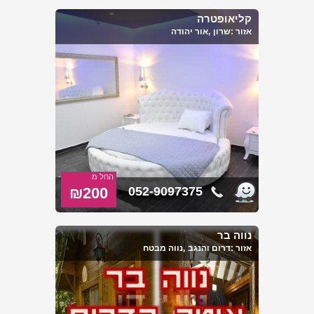
קליאופטרה
אזור :
שרון
,אור יהודה
החל מ
₪200
052-9097375
נווה בר
אזור :
דרום והנגב
,נווה מבטח