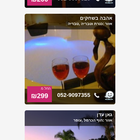
אהבה בשחקים
אזור :
כנרת וטבריה
,טבריה
החל מ
₪299
052-9097355
גאן עדן
אזור :
חוף הכרמל
,עופר