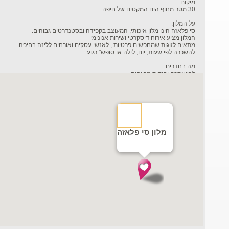
מיקום:
30 מטר מחוף הים המקסים של חיפה.
על המלון:
סי פלאזה הינו מלון איכותי, המעוצב בקפידה ובסטנדרטים גבוהים.
המלון מציע אירוח דיסקרטי ושירות אנונימי
מתאים לזוגות שמחפשים פרטיות , לאנשי עסקים ואורחים ללינה בחיפה
להשכרה לפי שעות, יום, לילה או סופש" רגוע
מה בחדרים:
להנאתכם יחידות מרווחות
מיטה זוגית
מראה ענקית
אמבטיה ושירותים
מטבחון אובזר - מקרר, מיקרוגל, קומקום, שתייה חמה / קרה
טלויזיה LCD מחוברת לערוצים
* יש חדרים ללא עישון וחדרים VIP עם ג'קוזי
- ניתן להזמין מראש ארוחה זוגית לאור נרות
מלון סי פלאזה
דיסקרטיות:
חניה פרטית בשפע
הכניסה והתשלום אנונימיים
שירות 24 שעות
פנינת החמד לזוגות אוהבים.