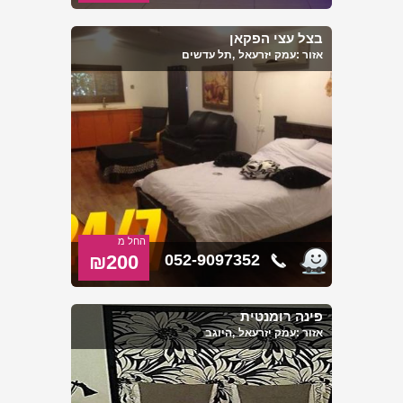
בצל עצי הפקאן
אזור :
עמק יזרעאל
,תל עדשים
החל מ
₪200
052-9097352
פינה רומנטית
אזור :
עמק יזרעאל
,היוגב