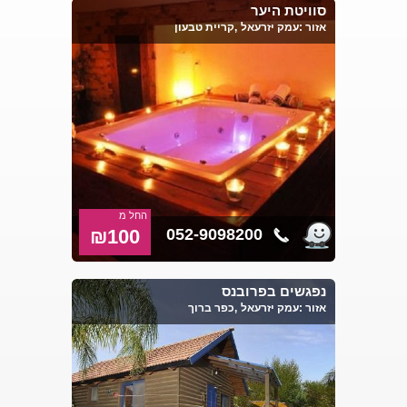
צימרים רומנטיים לשעות
סוויטת היער
אזור :
עמק יזרעאל
,קריית טבעון
צימרים לזוגות לפי שעה
חדר לכמה שעות בירושלים
החל מ
₪100
052-9098200
נפגשים בפרובנס
אזור :
עמק יזרעאל
,כפר ברוך