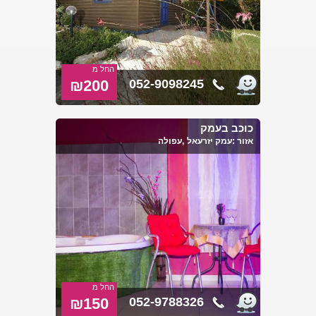
החל מ
₪200
052-9098245
כוכב בעמק
אזור :
עמק יזרעאל
,עפולה
החל מ
₪150
052-9788326