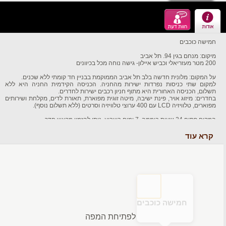
חמישה כוכבים
מיקום: מנחם בגין 94. תל אביב
200 מטר מעזריאלי וכביש איילון- גישה נוחה מכל בכיוונים
על המקום: מלונית חדשה בלב תל אביב הממוקמת בבניין חד קומתי ללא שכנים.
למקום שתי כניסות נפרדות ישירות מהחניה. הכניסה הקידמית החניה היא ללא
תשלום, הכניסה האחורית היא מתוף חניון רכבים ישירות לחדרים.
בחדרים: מיזוג אויר, פינת ישיבה, מיטה זוגית מפוארת, תאורת לדים, מקלחת ושירותים
מפוארים, טלוויזיה LCD עם 400 ערוצי טלוויזיה וסרטים (ללא תשלום נוסף).
המקום פתוח 24 שעות ביממה, 7 ימים בשבוע. ניתן להזמין מראש חדר.
אירוח לשעתיים החל מ-120 ש"ח
קרא עוד
אירוח לשלוש שעות החל מ-150 ש"ח
אירוח ללילה זוגי - החל מ 200 ש"ח
מומלץ להשכרה לפי שעות
חמישה כוכבים
לפתיחת המפה